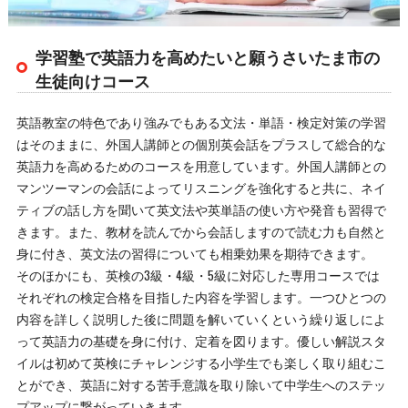
学習塾で英語力を高めたいと願うさいたま市の
生徒向けコース
英語教室の特色であり強みでもある文法・単語・検定対策の学習
はそのままに、外国人講師との個別英会話をプラスして総合的な
英語力を高めるためのコースを用意しています。外国人講師との
マンツーマンの会話によってリスニングを強化すると共に、ネイ
ティブの話し方を聞いて英文法や英単語の使い方や発音も習得で
きます。また、教材を読んでから会話しますので読む力も自然と
身に付き、英文法の習得についても相乗効果を期待できます。
そのほかにも、英検の3級・4級・ 5級に対応した専用コースでは
それぞれの検定合格を目指した内容を学習します。一つひとつの
内容を詳しく説明した後に問題を解いていくという繰り返しによ
って英語力の基礎を身に付け、定着を図ります。優しい解説スタ
イルは初めて英検にチャレンジする小学生でも楽しく取り組むこ
とができ、英語に対する苦手意識を取り除いて中学生へのステッ
プアップに繋がっていきます。