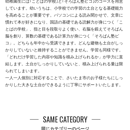
幼稚園生には｢ことばの学校｣と｢そろばん塾ピコ｣のコースを用意
しています。幼いうちは、小学校での学習の土台となる基礎能力
を高めることが重要です。パソコンによる読み聞かせで、文章に
慣れて本が好きになり、国語の基礎である読解力が身につく「こ
とばの学校」、指と目を段取りよく使い、右脳を鍛えてそろばん
脳を創り、算数の基礎である計算力が身につく「そろばん塾ピ
コ」。どちらも年中から受講できます。どんな建物も土台がしっ
かりしていないと維持することができません。学習も同様です。
「どれだけ学習した内容や知識を積み上げられるか」が学力に直
結します。土台がしっかりしていないと、積み上げられる量は限
られてしまいます。
一人一人個別に対応することで、さいたま市のお子様たちにしっ
かりした大きな土台ができるように丁寧にサポートいたします。
SAME CATEGORY
同じカテゴリーのページ