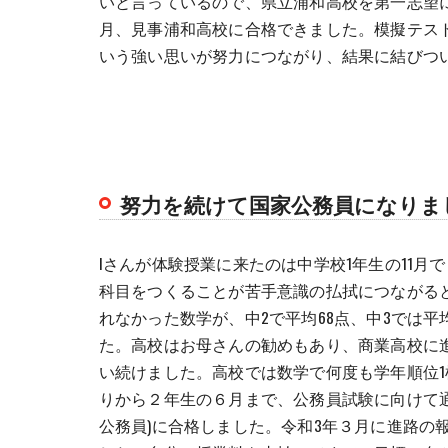
いと言っているので、県立浦和高校を第一志望
月、見事浦和高校に合格できました。模擬テス
いう強い思いが努力につながり、結果に結びつ
努力を続けて国家公務員になりま
Iさんが体験授業に来たのは中学校1年生の11
科目をつくることが苦手意識の払拭につながると
れなかった数学が、中2で平均68点、中3では
た。高校はお母さんの勧めもあり、商業高校に
い続けました。高校では数学で何度も学年順位
りから２年生の６月まで、公務員試験に向けて通
公務員)に合格しました。令和3年３月に進路