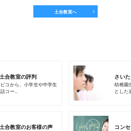
土合教室へ
モ土合教室の評判
さいた
塾ピコから、小学生や中学生
幼稚園
話コー…
とした
モ土合教室のお客様の声
コンセ