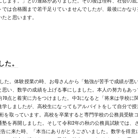
にします。」との連絡がありました。その後は理科、社会の底
トでは合格圏まで若干足りていませんでしたが、最後にかなり
いたと思います。
した。
月でした。体験授業の時、お母さんから「勉強が苦手で成績が悪
思い、数学の成績を上げる事にしました。本人の努力もあって
平均70点と着実に力をつけました。中3になると「将来は学校
進学しましたが、高校生になってもアルバイトをして自分で授
1桁を取っています。高校を卒業すると専門学校の公務員受験コ
塾を再開しました。そして令和2年の秋の公務員試験では、さい
の報告に来た時、「本当にありがとうございました。数学を得意