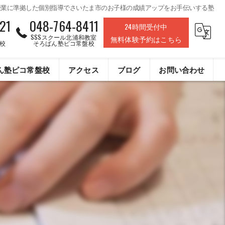
授業に準拠した個別指導でさいたま市のお子様の成績アップをお手伝いする塾
21
048-764-8411
24時間受付中
SSSスクール北浦和教室
無料体験予約はこちら
校
そろばん塾ピコ常盤校
ん塾ピコ常盤校
アクセス
ブログ
お問い合わせ
株式会社ライフデザインクリエイト