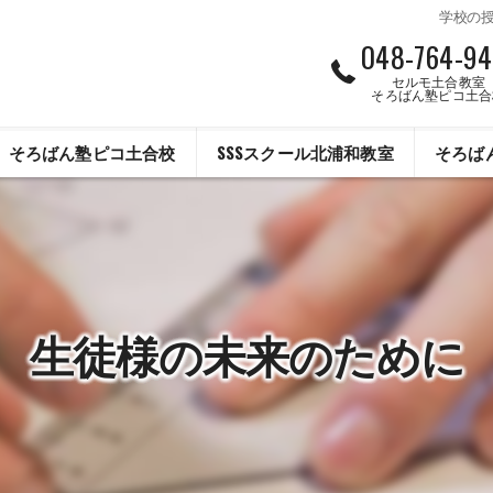
学校の
048-764-94
セルモ土合教室
そろばん塾ピコ土合
そろばん塾ピコ土合校
SSSスクール北浦和教室
そろば
生徒様の未来のために