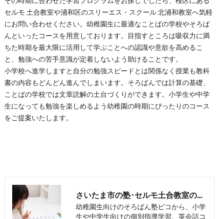
その時期に合わせた学習プログラムをお探しでしたら、桜区にある
セルモ 土合教室や浦和区のスリーエス・スクール 北浦和教室へ気軽
にお問い合わせください。幼稚園生に最適なことばの学校やそろば
んといったコースを用意しております。目指すところは吸収力に満
ちた時期を最大限に活用して学ぶことへの認識や意欲を高めるこ
と、勉強への苦手意識が定着しないよう助けることです。
小学校へ進学しますと自分の勉強スピードとは関係なく授業も教科
書の内容もどんどん進んでしまいます。そろばんでは計算の基礎、
ことばの学校では文章読解の土台づくりができます。小学生や中学
生になっても勉強を楽しめるよう幼稚園の時期にぴったりのコース
をご提案いたします。
さいたま市の塾･セルモ土合教室の評判
幼稚園生向けのそろばん塾ピコから、小学
生や中学生向けの個別指導学習、英会話コ