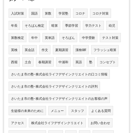
入試対策
国語
算数
学習塾
コロナ
コロナ対策
年長
そろばん検定
暗算
季節学習
学力テスト
幼児
算数検定
年中
英単語
そろばん
中学受験
テスト対策
英検
英会話
作文
夏期講習
漢検CBT
フラッシュ暗算
西堀
土合
春期講習
中浦和
英語
塾
コンセプト
さいたま市の塾･株式会社ライフデザインクリエイトの口コミ情報
さいたま市の塾･株式会社ライフデザインクリエイトの評判
さいたま市の塾･株式会社ライフデザインクリエイトのお客様の声
生徒様の未来のために
メニュー
スタッフ
よくある質問
アクセス
株式会社ライフデザインクリエイト
お問い合わせ