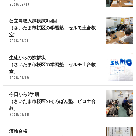
2026/02/27
公立高校入試模試4回目
（さいたま市桜区の学習塾、セルモ土合教
室）
2026/01/31
生徒からの挨拶状
（さいたま市桜区の学習塾、セルモ土合教
室）
2026/01/09
今日から3学期
（さいたま市桜区のそろばん塾、ピコ土合
校）
2026/01/08
漢検合格