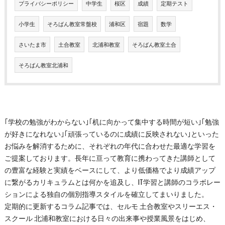
プライバシーポリシー
中学生
桜区
成績
定期テスト
小学生
そろばん教室常盤校
浦和区
宿題
数学
さいたま市
土合教室
北浦和教室
そろばん教室土合
そろばん教室北浦和
｢学校の勉強がわからない｣｢机に向かって集中する時間が短い｣｢勉強
が好きになれない｣｢頑張っているのに成績に反映されない｣といった
お悩みを解消するために、それぞれの年代に合わせた最適な学習を
ご提案しております。長年に亘って教育に携わってきた講師として
の豊富な経験と実績をベースにして、より低価格でより成績アップ
に繋がるカリキュラムとは何かを追及し、IT学習と講師のコラボレー
ションによる独自の個別指導スタイルを確立してまいりました。
定期的に更新するコラム記事では、セルモ 土合教室やスリーエス・
スクール 北浦和教室における日々の出来事や授業風景をはじめ、