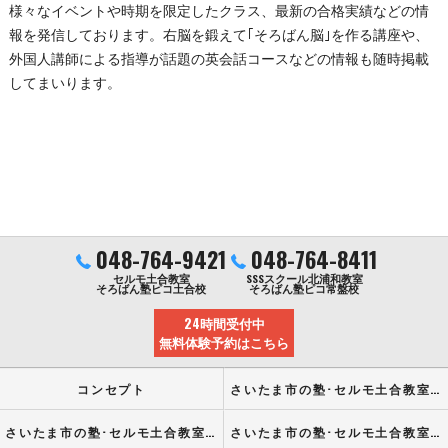
様々なイベントや時期を限定したクラス、最新の合格実績などの情
報を発信しております。右脳を鍛えて｢そろばん脳｣を作る講座や、
外国人講師による指導が話題の英会話コースなどの情報も随時掲載
してまいります。
048-764-9421
048-764-8411
セルモ土合教室
SSSスクール北浦和教室
そろばん塾ピコ土合校
そろばん塾ピコ常盤校
24時間受付中
無料体験予約はこちら
コンセプト
さいたま市の塾･セルモ土合教室の口コミ情報
さいたま市の塾･セルモ土合教室の評判
さいたま市の塾･セルモ土合教室のお客様の声