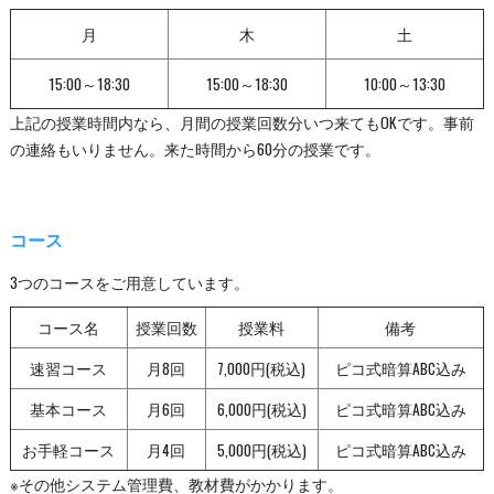
月
木
土
15:00～18:30
15:00～18:30
10:00～13:30
上記の授業時間内なら、月間の授業回数分いつ来てもOKです。事前
の連絡もいりません。来た時間から60分の授業です。
コース
3つのコースをご用意しています。
コース名
授業回数
授業料
備考
速習コース
月8回
7,000円(税込)
ピコ式暗算ABC込み
基本コース
月6回
6,000円(税込)
ピコ式暗算ABC込み
お手軽コース
月4回
5,000円(税込)
ピコ式暗算ABC込み
※その他システム管理費、教材費がかかります。