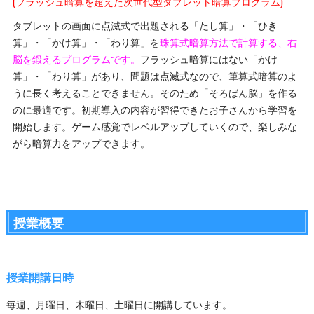
(フラッシュ暗算を超えた次世代型タブレット暗算プログラム)
タブレットの画面に点滅式で出題される「たし算」・「ひき
算」・「かけ算」・「わり算」を
珠算式暗算方法で計算する、右
脳を鍛えるプログラムです。
フラッシュ暗算にはない「かけ
算」・「わり算」があり、問題は点滅式なので、筆算式暗算のよ
うに長く考えることできません。そのため「そろばん脳」を作る
のに最適です。初期導入の内容が習得できたお子さんから学習を
開始します。ゲーム感覚でレベルアップしていくので、楽しみな
がら暗算力をアップできます。
授業概要
授業開講日時
毎週、月曜日、木曜日、土曜日に開講しています。