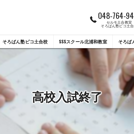
048-764-94
セルモ土合教室
そろばん塾ピコ土合
そろばん塾ピコ土合校
SSSスクール北浦和教室
そろば
高校入試終了