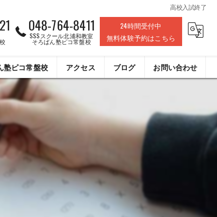
高校入試終了
21
048-764-8411
24時間受付中
SSSスクール北浦和教室
無料体験予約はこちら
校
そろばん塾ピコ常盤校
ん塾ピコ常盤校
アクセス
ブログ
お問い合わせ
株式会社ライフデザインクリエイト