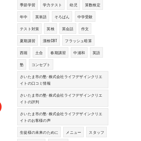
季節学習
学力テスト
幼児
算数検定
年中
英単語
そろばん
中学受験
テスト対策
英検
英会話
作文
夏期講習
漢検CBT
フラッシュ暗算
西堀
土合
春期講習
中浦和
英語
塾
コンセプト
さいたま市の塾･株式会社ライフデザインクリエ
イトの口コミ情報
さいたま市の塾･株式会社ライフデザインクリエ
イトの評判
さいたま市の塾･株式会社ライフデザインクリエ
イトのお客様の声
生徒様の未来のために
メニュー
スタッフ