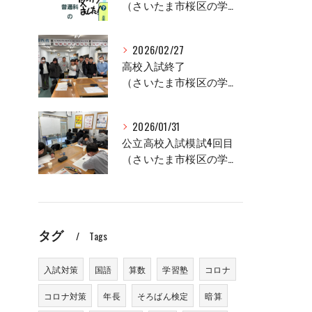
（さいたま市桜区の学習塾、セルモ土合教室）
2026/02/27
高校入試終了
（さいたま市桜区の学習塾、セルモ土合教室）
2026/01/31
公立高校入試模試4回目
（さいたま市桜区の学習塾、セルモ土合教室）
タグ
Tags
入試対策
国語
算数
学習塾
コロナ
コロナ対策
年長
そろばん検定
暗算