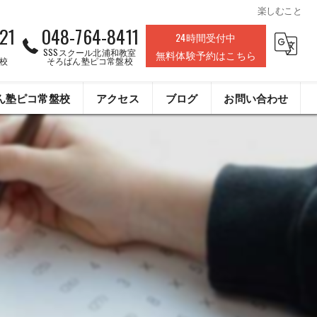
楽しむこと
21
048-764-8411
24時間受付中
SSSスクール北浦和教室
無料体験予約はこちら
校
そろばん塾ピコ常盤校
ん塾ピコ常盤校
アクセス
ブログ
お問い合わせ
株式会社ライフデザインクリエイト