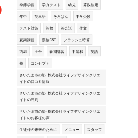
季節学習
学力テスト
幼児
算数検定
年中
英単語
そろばん
中学受験
テスト対策
英検
英会話
作文
夏期講習
漢検CBT
フラッシュ暗算
西堀
土合
春期講習
中浦和
英語
塾
コンセプト
さいたま市の塾･株式会社ライフデザインクリエ
イトの口コミ情報
さいたま市の塾･株式会社ライフデザインクリエ
イトの評判
さいたま市の塾･株式会社ライフデザインクリエ
イトのお客様の声
生徒様の未来のために
メニュー
スタッフ