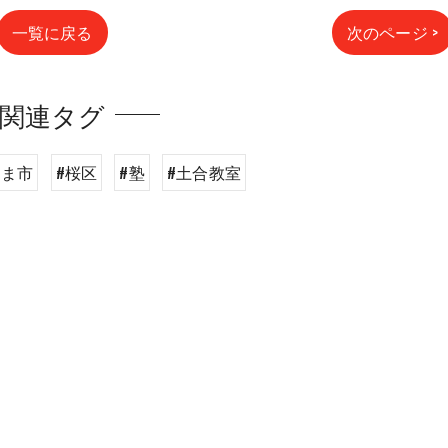
一覧に戻る
次のページ >
関連タグ
たま市
#桜区
#塾
#土合教室