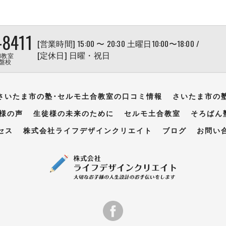
-8411
[営業時間] 15:00 〜 20:30 土曜日10:00〜18:00 /
[定休日] 日曜・祝日
和教室
盤校
さいたま市の塾･セルモ土合教室の口コミ情報
さいたま市の
様の声
生徒様の未来のために
セルモ土合教室
そろばん
セス
株式会社ライフデザインクリエイト
ブログ
お問い