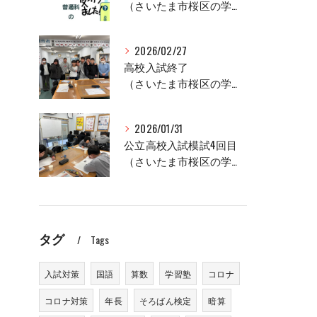
（さいたま市桜区の学習塾、セルモ土合教室）
2026/02/27
高校入試終了
（さいたま市桜区の学習塾、セルモ土合教室）
2026/01/31
公立高校入試模試4回目
（さいたま市桜区の学習塾、セルモ土合教室）
タグ
Tags
入試対策
国語
算数
学習塾
コロナ
コロナ対策
年長
そろばん検定
暗算