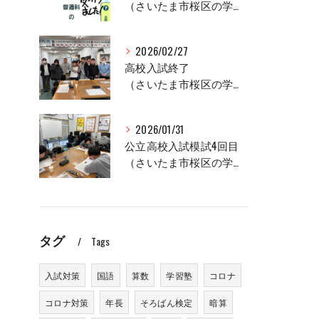
（さいたま市桜区の学習塾、セルモ土合教室）
2026/02/27
高校入試終了
（さいたま市桜区の学習塾、セルモ土合教室）
2026/01/31
公立高校入試模試4回目
（さいたま市桜区の学習塾、セルモ土合教室）
タグ
Tags
入試対策
国語
算数
学習塾
コロナ
コロナ対策
年長
そろばん検定
暗算