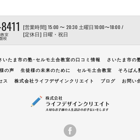
-8411
[営業時間] 15:00 〜 20:30 土曜日10:00〜18:00 /
[定休日] 日曜・祝日
和教室
盤校
さいたま市の塾･セルモ土合教室の口コミ情報
さいたま市の
様の声
生徒様の未来のために
セルモ土合教室
そろばん
セス
株式会社ライフデザインクリエイト
ブログ
お問い