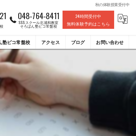
秋の体験授業受付中
21
048-764-8411
24時間受付中
SSSスクール北浦和教室
無料体験予約はこちら
校
そろばん塾ピコ常盤校
ん塾ピコ常盤校
アクセス
ブログ
お問い合わせ
株式会社ライフデザインクリエイト