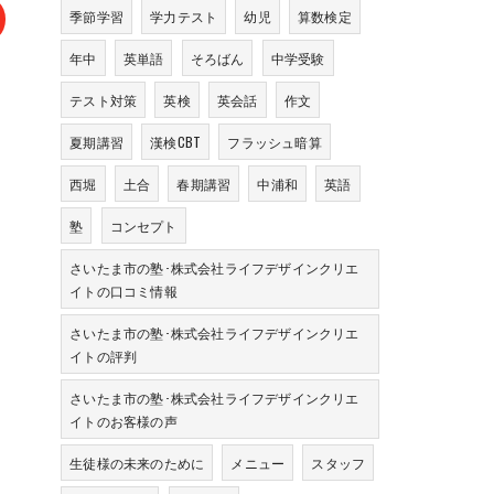
季節学習
学力テスト
幼児
算数検定
年中
英単語
そろばん
中学受験
テスト対策
英検
英会話
作文
夏期講習
漢検CBT
フラッシュ暗算
西堀
土合
春期講習
中浦和
英語
塾
コンセプト
さいたま市の塾･株式会社ライフデザインクリエ
イトの口コミ情報
さいたま市の塾･株式会社ライフデザインクリエ
イトの評判
さいたま市の塾･株式会社ライフデザインクリエ
イトのお客様の声
生徒様の未来のために
メニュー
スタッフ