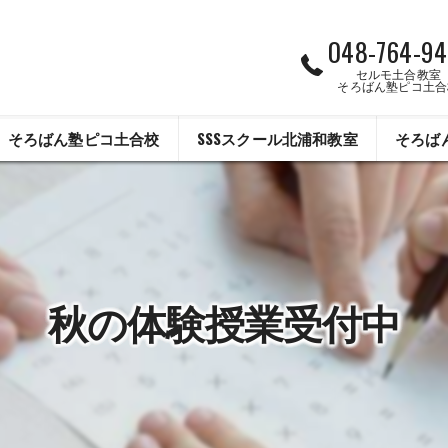
048-764-94
セルモ土合教室
そろばん塾ピコ土合
そろばん塾ピコ土合校
SSSスクール北浦和教室
そろば
秋の体験授業受付中