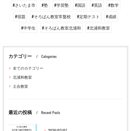
#さいたま市
#塾
#学習塾
#国語
#英語
#数学
#宿題
#そろばん教室常盤校
#定期テスト
#成績
#中学生
#そろばん教室北浦和
#北浦和教室
カテゴリー
Categories
全てのカテゴリー
北浦和教室
土合教室
最近の投稿
Recent Posts
2026/03/07