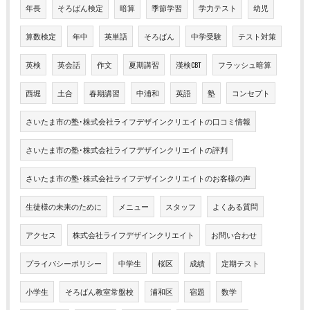
年長
そろばん検定
暗算
季節学習
学力テスト
幼児
算数検定
年中
英単語
そろばん
中学受験
テスト対策
英検
英会話
作文
夏期講習
漢検CBT
フラッシュ暗算
西堀
土合
春期講習
中浦和
英語
塾
コンセプト
さいたま市の塾･株式会社ライフデザインクリエイトの口コミ情報
さいたま市の塾･株式会社ライフデザインクリエイトの評判
さいたま市の塾･株式会社ライフデザインクリエイトのお客様の声
生徒様の未来のために
メニュー
スタッフ
よくある質問
アクセス
株式会社ライフデザインクリエイト
お問い合わせ
プライバシーポリシー
中学生
桜区
成績
定期テスト
小学生
そろばん教室常盤校
浦和区
宿題
数学