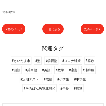
北浦和教室
< 前のページ
一覧に戻る
次のページ >
関連タグ
#さいたま市
#塾
#学習塾
#コロナ対策
#算数
#国語
#英単語
#英語
#数学
#宿題
#浦和区
#定期テスト
#成績
#小学生
#中学生
#そろばん教室北浦和
#年長
#暗算