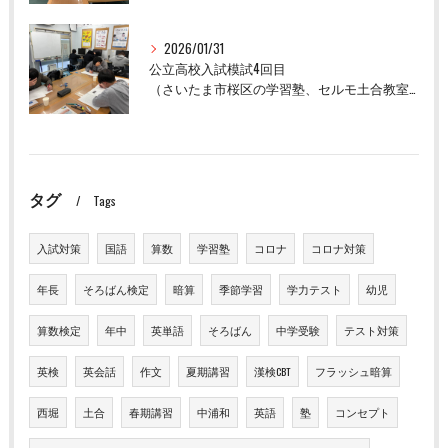
2026/01/31
公立高校入試模試4回目
（さいたま市桜区の学習塾、セルモ土合教室）
タグ
Tags
入試対策
国語
算数
学習塾
コロナ
コロナ対策
年長
そろばん検定
暗算
季節学習
学力テスト
幼児
算数検定
年中
英単語
そろばん
中学受験
テスト対策
英検
英会話
作文
夏期講習
漢検CBT
フラッシュ暗算
西堀
土合
春期講習
中浦和
英語
塾
コンセプト