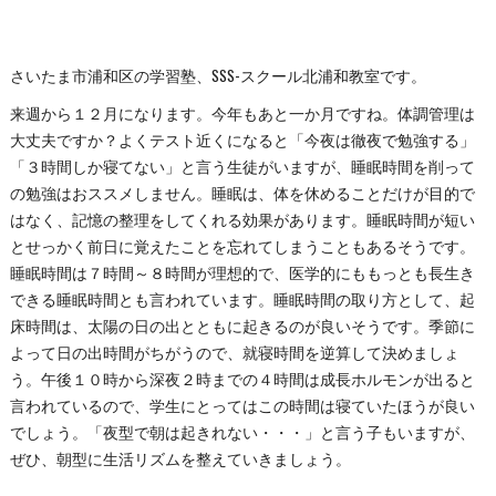
さいたま市浦和区の学習塾、SSS-スクール北浦和教室です。
来週から１２月になります。今年もあと一か月ですね。体調管理は
大丈夫ですか？よくテスト近くになると「今夜は徹夜で勉強する」
「３時間しか寝てない」と言う生徒がいますが、睡眠時間を削って
の勉強はおススメしません。睡眠は、体を休めることだけが目的で
はなく、記憶の整理をしてくれる効果があります。睡眠時間が短い
とせっかく前日に覚えたことを忘れてしまうこともあるそうです。
睡眠時間は７時間～８時間が理想的で、医学的にももっとも長生き
できる睡眠時間とも言われています。睡眠時間の取り方として、起
床時間は、太陽の日の出とともに起きるのが良いそうです。季節に
よって日の出時間がちがうので、就寝時間を逆算して決めましょ
う。午後１０時から深夜２時までの４時間は成長ホルモンが出ると
言われているので、学生にとってはこの時間は寝ていたほうが良い
でしょう。「夜型で朝は起きれない・・・」と言う子もいますが、
ぜひ、朝型に生活リズムを整えていきましょう。