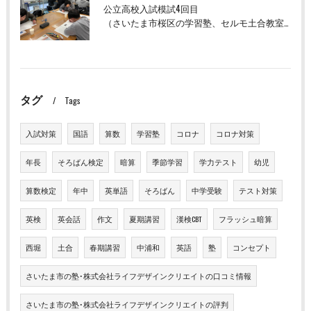
公立高校入試模試4回目
（さいたま市桜区の学習塾、セルモ土合教室）
タグ
Tags
入試対策
国語
算数
学習塾
コロナ
コロナ対策
年長
そろばん検定
暗算
季節学習
学力テスト
幼児
算数検定
年中
英単語
そろばん
中学受験
テスト対策
英検
英会話
作文
夏期講習
漢検CBT
フラッシュ暗算
西堀
土合
春期講習
中浦和
英語
塾
コンセプト
さいたま市の塾･株式会社ライフデザインクリエイトの口コミ情報
さいたま市の塾･株式会社ライフデザインクリエイトの評判