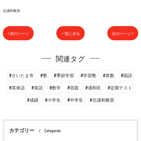
北浦和教室
< 前のページ
一覧に戻る
次のページ >
関連タグ
#さいたま市
#塾
#季節学習
#学習塾
#算数
#国語
#英単語
#英語
#数学
#宿題
#浦和区
#定期テスト
#成績
#小学生
#中学生
#北浦和教室
カテゴリー
Categories