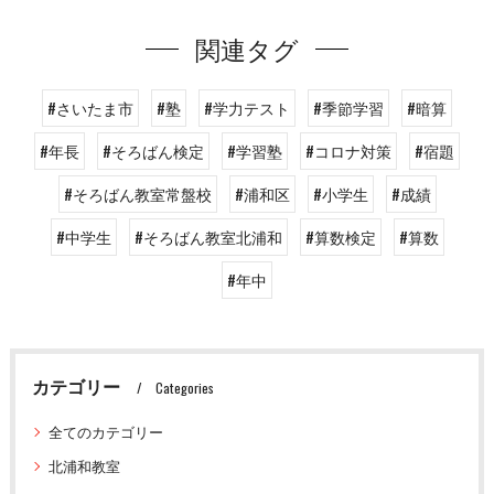
関連タグ
#さいたま市
#塾
#学力テスト
#季節学習
#暗算
#年長
#そろばん検定
#学習塾
#コロナ対策
#宿題
#そろばん教室常盤校
#浦和区
#小学生
#成績
#中学生
#そろばん教室北浦和
#算数検定
#算数
#年中
カテゴリー
Categories
全てのカテゴリー
北浦和教室