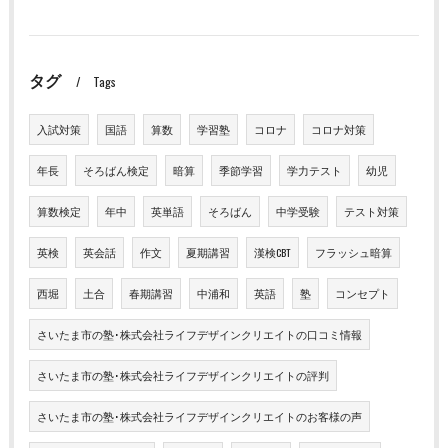
タグ
Tags
入試対策
国語
算数
学習塾
コロナ
コロナ対策
年長
そろばん検定
暗算
季節学習
学力テスト
幼児
算数検定
年中
英単語
そろばん
中学受験
テスト対策
英検
英会話
作文
夏期講習
漢検CBT
フラッシュ暗算
西堀
土合
春期講習
中浦和
英語
塾
コンセプト
さいたま市の塾･株式会社ライフデザインクリエイトの口コミ情報
さいたま市の塾･株式会社ライフデザインクリエイトの評判
さいたま市の塾･株式会社ライフデザインクリエイトのお客様の声