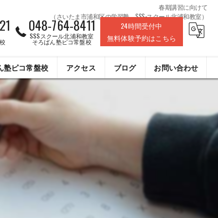
春期講習に向けて
（さいたま市浦和区の学習塾、SSS-スクール北浦和教室）
21
048-764-8411
24時間受付中
SSSスクール北浦和教室
無料体験予約はこちら
校
そろばん塾ピコ常盤校
ん塾ピコ常盤校
アクセス
ブログ
お問い合わせ
株式会社ライフデザインクリエイト