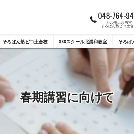
048-764-94
セルモ土合教室
そろばん塾ピコ土合
そろばん塾ピコ土合校
SSSスクール北浦和教室
そろば
春期講習に向けて