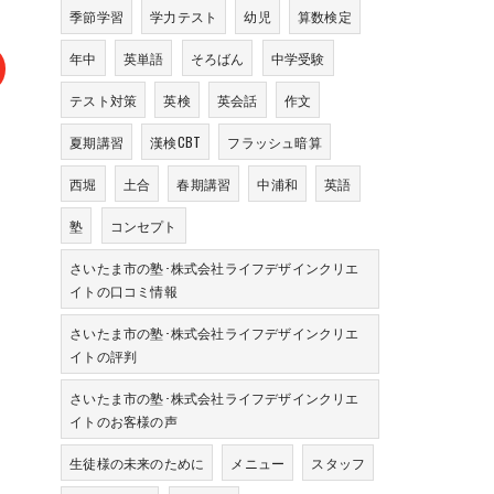
季節学習
学力テスト
幼児
算数検定
年中
英単語
そろばん
中学受験
テスト対策
英検
英会話
作文
夏期講習
漢検CBT
フラッシュ暗算
西堀
土合
春期講習
中浦和
英語
塾
コンセプト
さいたま市の塾･株式会社ライフデザインクリエ
イトの口コミ情報
さいたま市の塾･株式会社ライフデザインクリエ
イトの評判
さいたま市の塾･株式会社ライフデザインクリエ
イトのお客様の声
生徒様の未来のために
メニュー
スタッフ