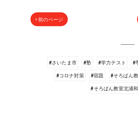
< 前のページ
#さいたま市
#塾
#学力テスト
#
#コロナ対策
#宿題
#そろばん
#そろばん教室北浦