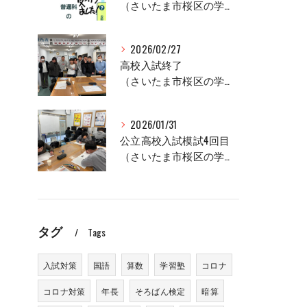
（さいたま市桜区の学習塾、セルモ土合教室）
2026/02/27
高校入試終了
（さいたま市桜区の学習塾、セルモ土合教室）
2026/01/31
公立高校入試模試4回目
（さいたま市桜区の学習塾、セルモ土合教室）
タグ
Tags
入試対策
国語
算数
学習塾
コロナ
コロナ対策
年長
そろばん検定
暗算