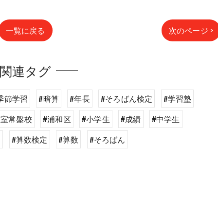
一覧に戻る
次のページ >
関連タグ
季節学習
#暗算
#年長
#そろばん検定
#学習塾
教室常盤校
#浦和区
#小学生
#成績
#中学生
和
#算数検定
#算数
#そろばん