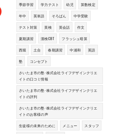
季節学習
学力テスト
幼児
算数検定
年中
英単語
そろばん
中学受験
テスト対策
英検
英会話
作文
夏期講習
漢検CBT
フラッシュ暗算
西堀
土合
春期講習
中浦和
英語
塾
コンセプト
さいたま市の塾･株式会社ライフデザインクリエ
イトの口コミ情報
さいたま市の塾･株式会社ライフデザインクリエ
イトの評判
さいたま市の塾･株式会社ライフデザインクリエ
イトのお客様の声
生徒様の未来のために
メニュー
スタッフ