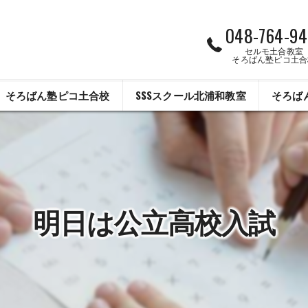
048-764-94
セルモ土合教室
そろばん塾ピコ土合
そろばん塾ピコ土合校
SSSスクール北浦和教室
そろば
明日は公立高校入試