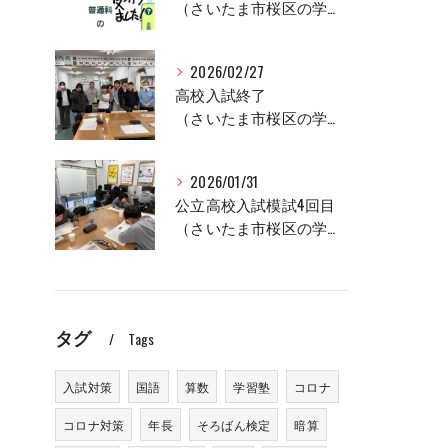
（さいたま市桜区の学習塾、セルモ土合教室）
2026/02/27
高校入試終了
（さいたま市桜区の学習塾、セルモ土合教室）
2026/01/31
公立高校入試模試4回目
（さいたま市桜区の学習塾、セルモ土合教室）
タグ
Tags
入試対策
国語
算数
学習塾
コロナ
コロナ対策
年長
そろばん検定
暗算