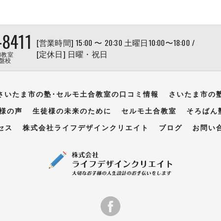
-8411
[営業時間] 15:00 〜 20:30 土曜日10:00〜18:00 /
[定休日] 日曜・祝日
和教室
盤校
さいたま市の塾･セルモ土合教室の口コミ情報
さいたま市の
様の声
生徒様の未来のために
セルモ土合教室
そろばん
セス
株式会社ライフデザインクリエイト
ブログ
お問い