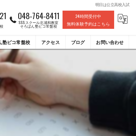
明日は公立高校入試
21
048-764-8411
24時間受付中
SSSスクール北浦和教室
無料体験予約はこちら
校
そろばん塾ピコ常盤校
ん塾ピコ常盤校
アクセス
ブログ
お問い合わせ
株式会社ライフデザインクリエイト