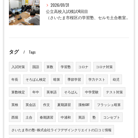
2026/01/31
公立高校入試模試4回目
（さいたま市桜区の学習塾、セルモ土合教室）
タグ
Tags
入試対策
国語
算数
学習塾
コロナ
コロナ対策
年長
そろばん検定
暗算
季節学習
学力テスト
幼児
算数検定
年中
英単語
そろばん
中学受験
テスト対策
英検
英会話
作文
夏期講習
漢検CBT
フラッシュ暗算
西堀
土合
春期講習
中浦和
英語
塾
コンセプト
さいたま市の塾･株式会社ライフデザインクリエイトの口コミ情報