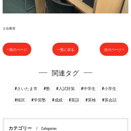
土合教室
< 前のページ
一覧に戻る
次のページ >
関連タグ
#さいたま市
#塾
#入試対策
#中学生
#小学生
#桜区
#学習塾
#成績
#英語
#英検
#英会話
カテゴリー
Categories