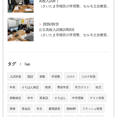
高校入試終了
（さいたま市桜区の学習塾、セルモ土合教室）
2026/01/31
公立高校入試模試4回目
（さいたま市桜区の学習塾、セルモ土合教室）
タグ
Tags
入試対策
国語
算数
学習塾
コロナ
コロナ対策
年長
そろばん検定
暗算
季節学習
学力テスト
幼児
算数検定
年中
英単語
そろばん
中学受験
テスト対策
英検
英会話
作文
夏期講習
漢検CBT
フラッシュ暗算