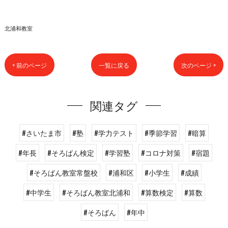
北浦和教室
< 前のページ
一覧に戻る
次のページ >
関連タグ
#さいたま市
#塾
#学力テスト
#季節学習
#暗算
#年長
#そろばん検定
#学習塾
#コロナ対策
#宿題
#そろばん教室常盤校
#浦和区
#小学生
#成績
#中学生
#そろばん教室北浦和
#算数検定
#算数
#そろばん
#年中