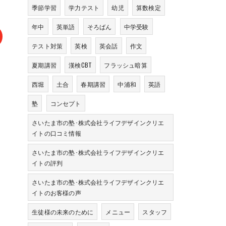
季節学習
学力テスト
幼児
算数検定
年中
英単語
そろばん
中学受験
テスト対策
英検
英会話
作文
夏期講習
漢検CBT
フラッシュ暗算
西堀
土合
春期講習
中浦和
英語
塾
コンセプト
さいたま市の塾･株式会社ライフデザインクリエ
イトの口コミ情報
さいたま市の塾･株式会社ライフデザインクリエ
イトの評判
さいたま市の塾･株式会社ライフデザインクリエ
イトのお客様の声
生徒様の未来のために
メニュー
スタッフ