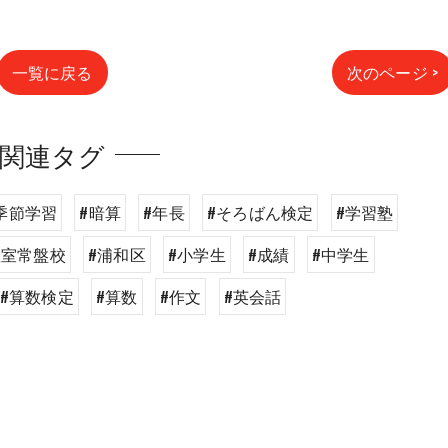
一覧に戻る
次のページ >
関連タグ
季節学習
#暗算
#年長
#そろばん検定
#学習塾
教室常盤校
#浦和区
#小学生
#成績
#中学生
#算数検定
#算数
#作文
#英会話