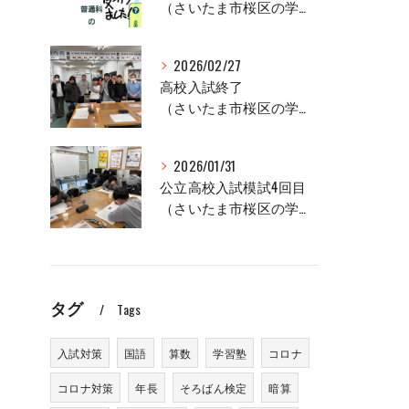
（さいたま市桜区の学習塾、セルモ土合教室）
2026/02/27
高校入試終了
（さいたま市桜区の学習塾、セルモ土合教室）
2026/01/31
公立高校入試模試4回目
（さいたま市桜区の学習塾、セルモ土合教室）
タグ
Tags
入試対策
国語
算数
学習塾
コロナ
コロナ対策
年長
そろばん検定
暗算