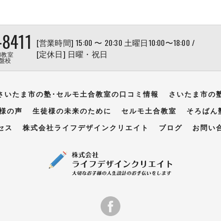
-8411
[営業時間] 15:00 〜 20:30 土曜日10:00〜18:00 /
[定休日] 日曜・祝日
和教室
盤校
さいたま市の塾･セルモ土合教室の口コミ情報
さいたま市の
様の声
生徒様の未来のために
セルモ土合教室
そろばん
セス
株式会社ライフデザインクリエイト
ブログ
お問い