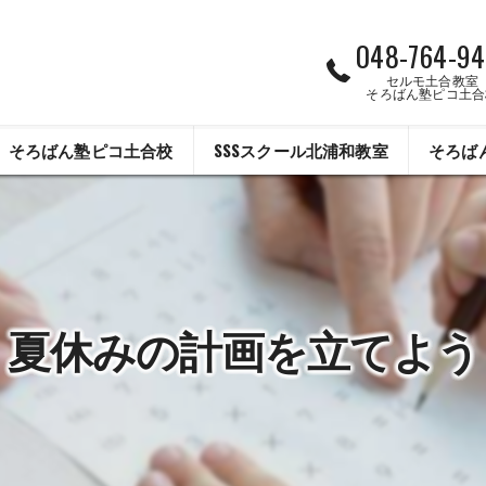
048-764-94
セルモ土合教室
そろばん塾ピコ土合
そろばん塾ピコ土合校
SSSスクール北浦和教室
そろば
夏休みの計画を立てよう