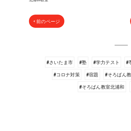
< 前のページ
#さいたま市
#塾
#学力テスト
#
#コロナ対策
#宿題
#そろばん
#そろばん教室北浦和