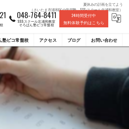
夏休みの計画を立てよう
（さいたま市浦和区の学習塾、SSS-スクール北浦和教室）
21
048-764-8411
24時間受付中
SSSスクール北浦和教室
無料体験予約はこちら
校
そろばん塾ピコ常盤校
ん塾ピコ常盤校
アクセス
ブログ
お問い合わせ
株式会社ライフデザインクリエイト