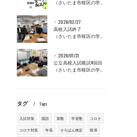
（さいたま市桜区の学習塾、セルモ土合教室）
2026/02/27
高校入試終了
（さいたま市桜区の学習塾、セルモ土合教室）
2026/01/31
公立高校入試模試4回目
（さいたま市桜区の学習塾、セルモ土合教室）
タグ
Tags
入試対策
国語
算数
学習塾
コロナ
コロナ対策
年長
そろばん検定
暗算