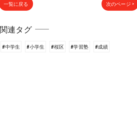
一覧に戻る
次のページ >
関連タグ
#中学生
#小学生
#桜区
#学習塾
#成績