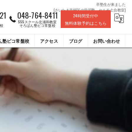
卒塾生が来ました
(さいたま市桜区の学習塾、セルモ土合教室)
21
048-764-8411
24時間受付中
SSSスクール北浦和教室
無料体験予約はこちら
校
そろばん塾ピコ常盤校
ん塾ピコ常盤校
アクセス
ブログ
お問い合わせ
株式会社ライフデザインクリエイト