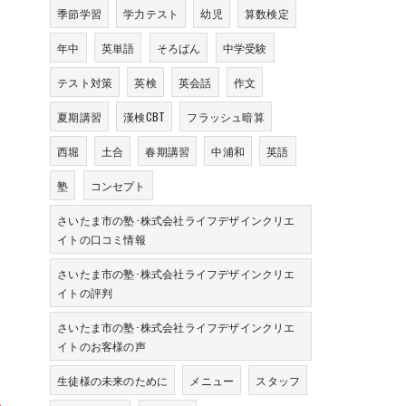
季節学習
学力テスト
幼児
算数検定
年中
英単語
そろばん
中学受験
テスト対策
英検
英会話
作文
夏期講習
漢検CBT
フラッシュ暗算
西堀
土合
春期講習
中浦和
英語
塾
コンセプト
さいたま市の塾･株式会社ライフデザインクリエ
イトの口コミ情報
さいたま市の塾･株式会社ライフデザインクリエ
イトの評判
さいたま市の塾･株式会社ライフデザインクリエ
イトのお客様の声
生徒様の未来のために
メニュー
スタッフ