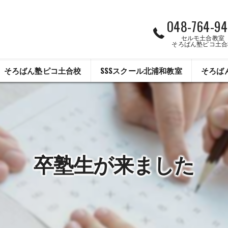
048-764-94
セルモ土合教室
そろばん塾ピコ土合
そろばん塾ピコ土合校
SSSスクール北浦和教室
そろば
卒塾生が来ました