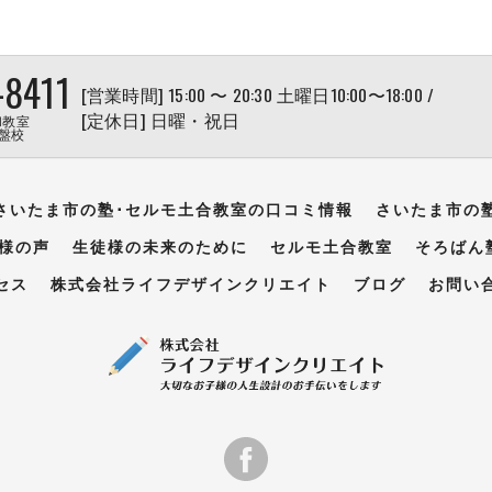
-8411
[営業時間] 15:00 〜 20:30 土曜日10:00〜18:00 /
[定休日] 日曜・祝日
和教室
盤校
さいたま市の塾･セルモ土合教室の口コミ情報
さいたま市の
様の声
生徒様の未来のために
セルモ土合教室
そろばん
セス
株式会社ライフデザインクリエイト
ブログ
お問い