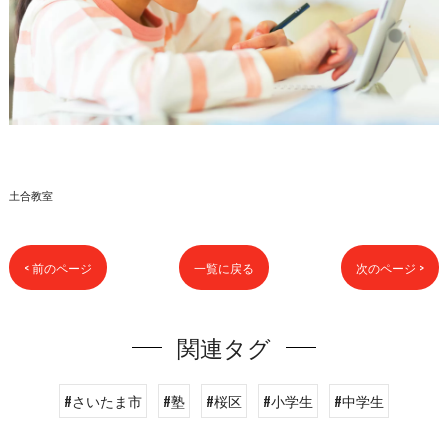
土合教室
< 前のページ
一覧に戻る
次のページ >
関連タグ
#さいたま市
#塾
#桜区
#小学生
#中学生