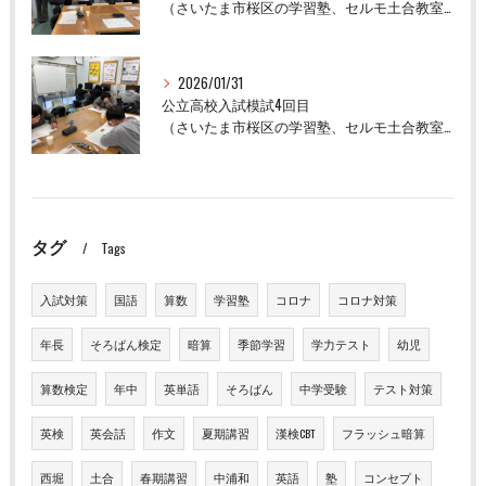
（さいたま市桜区の学習塾、セルモ土合教室）
2026/01/31
公立高校入試模試4回目
（さいたま市桜区の学習塾、セルモ土合教室）
タグ
Tags
入試対策
国語
算数
学習塾
コロナ
コロナ対策
年長
そろばん検定
暗算
季節学習
学力テスト
幼児
算数検定
年中
英単語
そろばん
中学受験
テスト対策
英検
英会話
作文
夏期講習
漢検CBT
フラッシュ暗算
西堀
土合
春期講習
中浦和
英語
塾
コンセプト