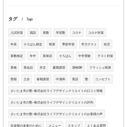
タグ
Tags
入試対策
国語
算数
学習塾
コロナ
コロナ対策
年長
そろばん検定
暗算
季節学習
学力テスト
幼児
算数検定
年中
英単語
そろばん
中学受験
テスト対策
英検
英会話
作文
夏期講習
漢検CBT
フラッシュ暗算
西堀
土合
春期講習
中浦和
英語
塾
コンセプト
さいたま市の塾･株式会社ライフデザインクリエイトの口コミ情報
さいたま市の塾･株式会社ライフデザインクリエイトの評判
さいたま市の塾･株式会社ライフデザインクリエイトのお客様の声
生徒様の未来のために
メニュー
スタッフ
よくある質問