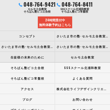
048-764-9421
048-764-8411
セルモ土合教室
SSSスクール北浦和教室
そろばん塾ピコ土合校
そろばん塾ピコ常盤校
24時間受付中
無料体験予約はこちら
コンセプト
さいたま市の塾･セルモ土合教室の口コミ情報
さいたま市の塾･セルモ土合教室の評判
さいたま市の塾･セルモ土合教室のお客様の声
生徒様の未来のために
セルモ土合教室
そろばん塾ピコ土合校
SSSスクール北浦和教室
そろばん塾ピコ常盤校
よくある質問
アクセス
株式会社ライフデザインクリエイト
ブログ
お問い合わせ
プライバシーポリシー
サイトマップ