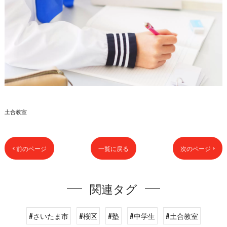
土合教室
< 前のページ
一覧に戻る
次のページ >
関連タグ
#さいたま市
#桜区
#塾
#中学生
#土合教室