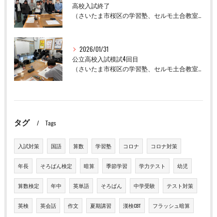
高校入試終了
（さいたま市桜区の学習塾、セルモ土合教室）
2026/01/31
公立高校入試模試4回目
（さいたま市桜区の学習塾、セルモ土合教室）
タグ
Tags
入試対策
国語
算数
学習塾
コロナ
コロナ対策
年長
そろばん検定
暗算
季節学習
学力テスト
幼児
算数検定
年中
英単語
そろばん
中学受験
テスト対策
英検
英会話
作文
夏期講習
漢検CBT
フラッシュ暗算