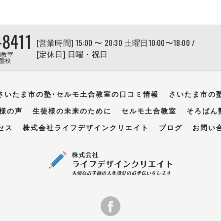
-8411
[営業時間] 15:00 〜 20:30 土曜日10:00〜18:00 /
[定休日] 日曜・祝日
和教室
盤校
さいたま市の塾･セルモ土合教室の口コミ情報
さいたま市の
様の声
生徒様の未来のために
セルモ土合教室
そろばん
セス
株式会社ライフデザインクリエイト
ブログ
お問い