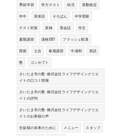
季節学習
学力テスト
幼児
算数検定
年中
英単語
そろばん
中学受験
テスト対策
英検
英会話
作文
夏期講習
漢検CBT
フラッシュ暗算
西堀
土合
春期講習
中浦和
英語
塾
コンセプト
さいたま市の塾･株式会社ライフデザインクリエ
イトの口コミ情報
さいたま市の塾･株式会社ライフデザインクリエ
イトの評判
さいたま市の塾･株式会社ライフデザインクリエ
イトのお客様の声
生徒様の未来のために
メニュー
スタッフ