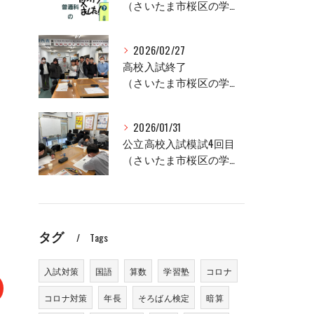
（さいたま市桜区の学習塾、セルモ土合教室）
2026/02/27
高校入試終了
（さいたま市桜区の学習塾、セルモ土合教室）
2026/01/31
公立高校入試模試4回目
（さいたま市桜区の学習塾、セルモ土合教室）
タグ
Tags
入試対策
国語
算数
学習塾
コロナ
コロナ対策
年長
そろばん検定
暗算