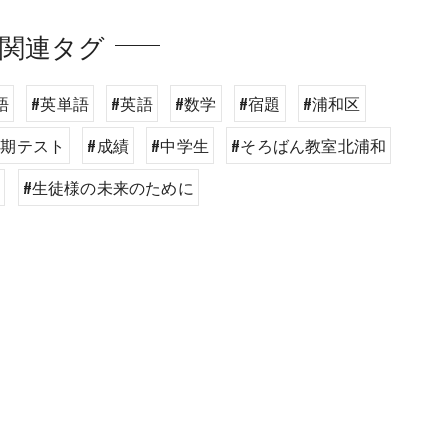
関連タグ
語
#英単語
#英語
#数学
#宿題
#浦和区
定期テスト
#成績
#中学生
#そろばん教室北浦和
室
#生徒様の未来のために