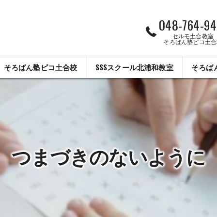
048-764-94
セルモ土合教室
そろばん塾ピコ土合
そろばん塾ピコ土合校
SSSスクール北浦和教室
そろば
つまづきのないように