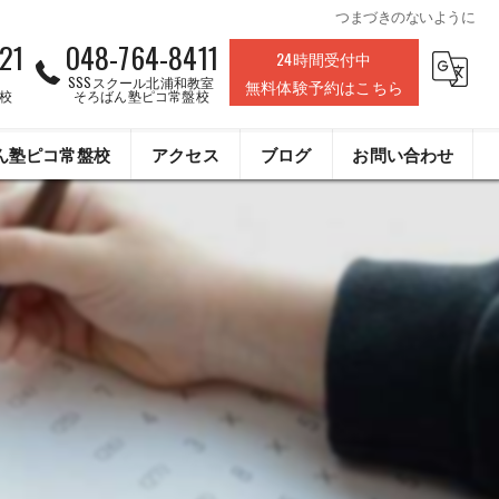
つまづきのないように
21
048-764-8411
24時間受付中
SSSスクール北浦和教室
無料体験予約はこちら
校
そろばん塾ピコ常盤校
ん塾ピコ常盤校
アクセス
ブログ
お問い合わせ
株式会社ライフデザインクリエイト