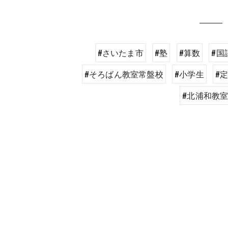
#さいたま市
#塾
#算数
#国
#そろばん教室常盤校
#小学生
#
#北浦和教