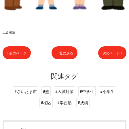
土合教室
< 前のページ
一覧に戻る
次のページ >
関連タグ
#さいたま市
#塾
#入試対策
#中学生
#小学生
#桜区
#学習塾
#成績