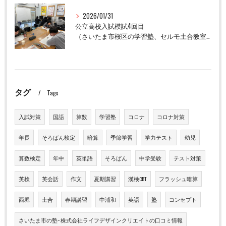
2026/01/31
公立高校入試模試4回目
（さいたま市桜区の学習塾、セルモ土合教室）
タグ
Tags
入試対策
国語
算数
学習塾
コロナ
コロナ対策
年長
そろばん検定
暗算
季節学習
学力テスト
幼児
算数検定
年中
英単語
そろばん
中学受験
テスト対策
英検
英会話
作文
夏期講習
漢検CBT
フラッシュ暗算
西堀
土合
春期講習
中浦和
英語
塾
コンセプト
さいたま市の塾･株式会社ライフデザインクリエイトの口コミ情報