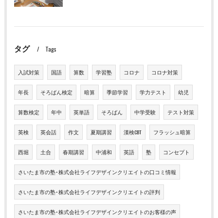
タグ
Tags
入試対策
国語
算数
学習塾
コロナ
コロナ対策
年長
そろばん検定
暗算
季節学習
学力テスト
幼児
算数検定
年中
英単語
そろばん
中学受験
テスト対策
英検
英会話
作文
夏期講習
漢検CBT
フラッシュ暗算
西堀
土合
春期講習
中浦和
英語
塾
コンセプト
さいたま市の塾･株式会社ライフデザインクリエイトの口コミ情報
さいたま市の塾･株式会社ライフデザインクリエイトの評判
さいたま市の塾･株式会社ライフデザインクリエイトのお客様の声