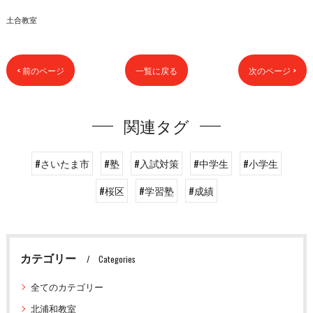
土合教室
< 前のページ
一覧に戻る
次のページ >
関連タグ
#さいたま市
#塾
#入試対策
#中学生
#小学生
#桜区
#学習塾
#成績
カテゴリー
Categories
全てのカテゴリー
北浦和教室