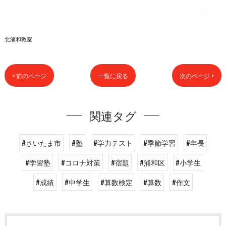
北浦和教室
< 前のページ
一覧に戻る
次のページ >
関連タグ
#さいたま市
#塾
#学力テスト
#季節学習
#年長
#学習塾
#コロナ対策
#宿題
#浦和区
#小学生
#成績
#中学生
#算数検定
#算数
#作文