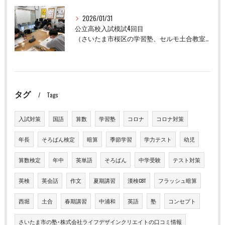
2026/01/31
公立高校入試模試4回目
（さいたま市桜区の学習塾、セルモ土合教室）
タグ
Tags
入試対策
国語
算数
学習塾
コロナ
コロナ対策
年長
そろばん検定
暗算
季節学習
学力テスト
幼児
算数検定
年中
英単語
そろばん
中学受験
テスト対策
英検
英会話
作文
夏期講習
漢検CBT
フラッシュ暗算
西堀
土合
春期講習
中浦和
英語
塾
コンセプト
さいたま市の塾･株式会社ライフデザインクリエイトの口コミ情報