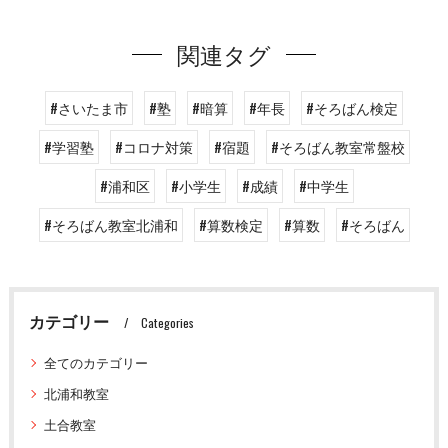
関連タグ
#さいたま市
#塾
#暗算
#年長
#そろばん検定
#学習塾
#コロナ対策
#宿題
#そろばん教室常盤校
#浦和区
#小学生
#成績
#中学生
#そろばん教室北浦和
#算数検定
#算数
#そろばん
カテゴリー
Categories
全てのカテゴリー
北浦和教室
土合教室