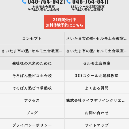
048-764-9421
048-764-8411
セルモ土合教室
SSSスクール北浦和教室
そろばん塾ピコ土合校
そろばん塾ピコ常盤校
24時間受付中
無料体験予約はこちら
コンセプト
さいたま市の塾･セルモ土合教室の口コミ情報
さいたま市の塾･セルモ土合教室の評判
さいたま市の塾･セルモ土合教室のお客様の声
生徒様の未来のために
セルモ土合教室
そろばん塾ピコ土合校
SSSスクール北浦和教室
そろばん塾ピコ常盤校
よくある質問
アクセス
株式会社ライフデザインクリエイト
ブログ
お問い合わせ
プライバシーポリシー
サイトマップ