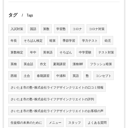
タグ
Tags
入試対策
国語
算数
学習塾
コロナ
コロナ対策
年長
そろばん検定
暗算
季節学習
学力テスト
幼児
算数検定
年中
英単語
そろばん
中学受験
テスト対策
英検
英会話
作文
夏期講習
漢検CBT
フラッシュ暗算
西堀
土合
春期講習
中浦和
英語
塾
コンセプト
さいたま市の塾･株式会社ライフデザインクリエイトの口コミ情報
さいたま市の塾･株式会社ライフデザインクリエイトの評判
さいたま市の塾･株式会社ライフデザインクリエイトのお客様の声
生徒様の未来のために
メニュー
スタッフ
よくある質問