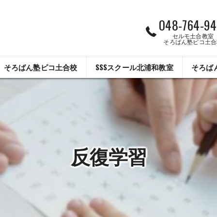
048-764-94
セルモ土合教室
そろばん塾ピコ土合
そろばん塾ピコ土合校
SSSスクール北浦和教室
そろば
反復学習