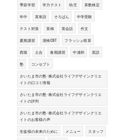
季節学習
学力テスト
幼児
算数検定
年中
英単語
そろばん
中学受験
テスト対策
英検
英会話
作文
夏期講習
漢検CBT
フラッシュ暗算
西堀
土合
春期講習
中浦和
英語
塾
コンセプト
さいたま市の塾･株式会社ライフデザインクリエ
イトの口コミ情報
さいたま市の塾･株式会社ライフデザインクリエ
イトの評判
さいたま市の塾･株式会社ライフデザインクリエ
イトのお客様の声
生徒様の未来のために
メニュー
スタッフ