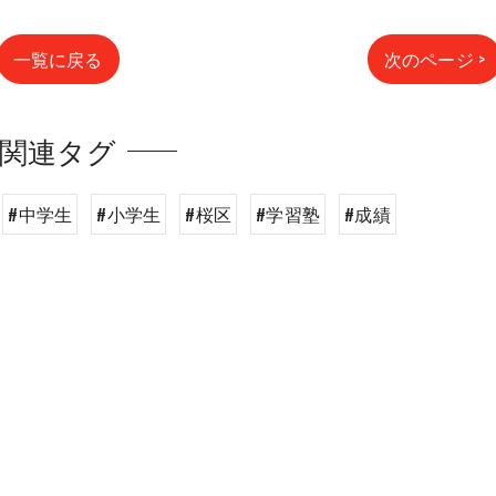
一覧に戻る
次のページ >
関連タグ
#中学生
#小学生
#桜区
#学習塾
#成績