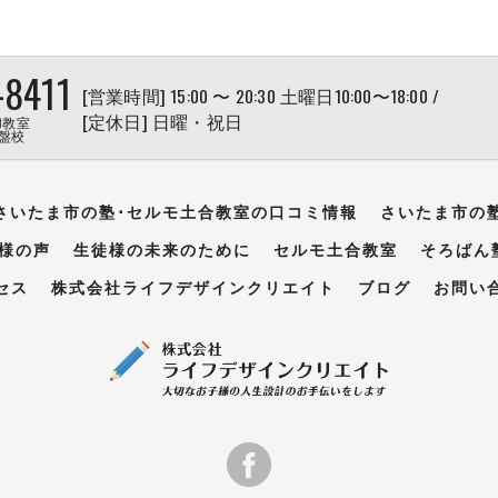
-8411
[営業時間] 15:00 〜 20:30 土曜日10:00〜18:00 /
[定休日] 日曜・祝日
和教室
盤校
さいたま市の塾･セルモ土合教室の口コミ情報
さいたま市の
様の声
生徒様の未来のために
セルモ土合教室
そろばん
セス
株式会社ライフデザインクリエイト
ブログ
お問い