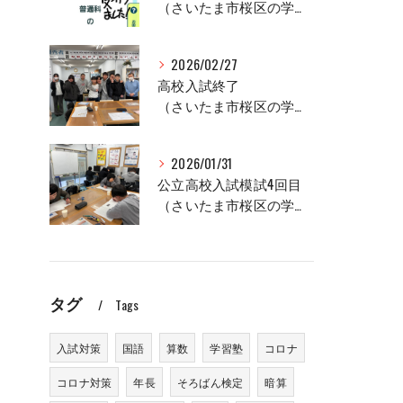
（さいたま市桜区の学習塾、セルモ土合教室）
2026/02/27
高校入試終了
（さいたま市桜区の学習塾、セルモ土合教室）
2026/01/31
公立高校入試模試4回目
（さいたま市桜区の学習塾、セルモ土合教室）
タグ
Tags
入試対策
国語
算数
学習塾
コロナ
コロナ対策
年長
そろばん検定
暗算