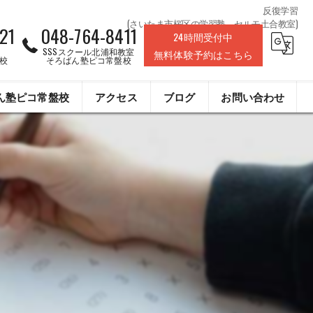
反復学習
(さいたま市桜区の学習塾、セルモ土合教室)
21
048-764-8411
24時間受付中
SSSスクール北浦和教室
無料体験予約はこちら
校
そろばん塾ピコ常盤校
ん塾ピコ常盤校
アクセス
ブログ
お問い合わせ
株式会社ライフデザインクリエイト