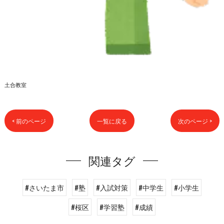
土合教室
< 前のページ
一覧に戻る
次のページ >
関連タグ
#さいたま市
#塾
#入試対策
#中学生
#小学生
#桜区
#学習塾
#成績