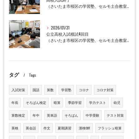
（さいたま市桜区の学習塾、セルモ土合教室）
2026/01/31
公立高校入試模試4回目
（さいたま市桜区の学習塾、セルモ土合教室）
タグ
Tags
入試対策
国語
算数
学習塾
コロナ
コロナ対策
年長
そろばん検定
暗算
季節学習
学力テスト
幼児
算数検定
年中
英単語
そろばん
中学受験
テスト対策
英検
英会話
作文
夏期講習
漢検CBT
フラッシュ暗算